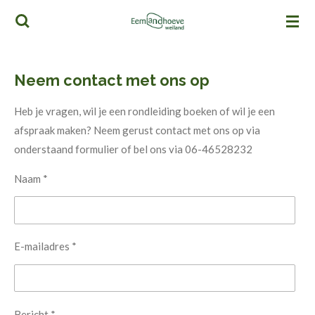
Ga
direct
naar
de
Neem contact met ons op
hoofdinhoud
Heb je vragen, wil je een rondleiding boeken of wil je een
afspraak maken? Neem gerust contact met ons op via
onderstaand formulier of bel ons via 06-46528232
Naam *
E-mailadres *
Bericht *